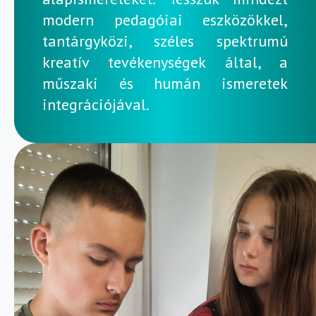
modern pedagóiai eszközökkel,
tantárgyközi, széles spektrumú
kreatív tevékenységek által, a
műszaki és humán ismeretek
integrációjával.