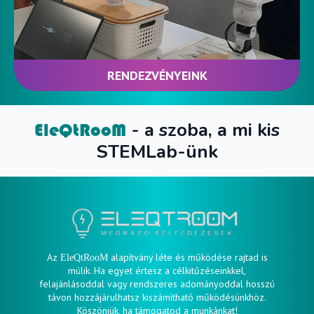
RENDEZVÉNYEINK
- a szoba, a mi kis
EleQtRooM
STEMLab-ünk
Az
alapítvány léte és működése rajtad is
EleQtRooM
múlik. Ha egyet értesz a célkitűzéseinkkel,
felajánlásoddal vagy rendszeres adományoddal hosszú
távon hozzájárulhatsz kiszámítható működésünkhöz.
Köszönjük, ha támogatod a munkánkat!