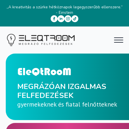
„A kreativitás a szürke hétköznapok legegyszerűbb ellenszere.”
- Einstein
EleQtRooM
MEGRÁZÓAN IZGALMAS
FELFEDEZÉSEK
gyermekeknek és fiatal felnőtteknek