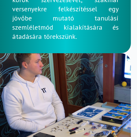
versenyekre felkészítéssel egy
jövőbe mutató tanulási
szemléletmód kialakítására és
átadására törekszünk.