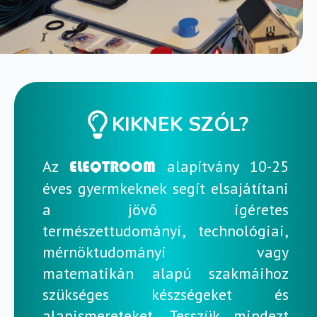
KIKNEK SZÓL?
Az
alapítvány 10-25
ELEQTROOM
éves gyermkeknek segít elsajátítani
a jövő igéretes
természettudományi, technológiai,
mérnöktudományi vagy
matematikán alapú szakmáihoz
szükséges készségeket és
alapismereteket. Tesszük mindezt