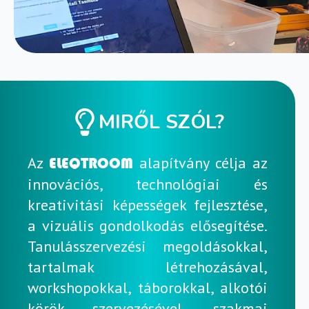
MIRŐL SZÓL?
Az
alapítvány célja az
ELEQTROOM
innovációs, technológiai és
kreativitási képességek fejlesztése,
a vizuális gondolkodás elősegítése.
Tanulásszervezési megoldásokkal,
tartalmak létrehozásával,
workshopokkal, táborokkal, alkotói
körök szervezésével, szakmai